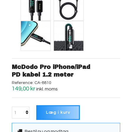
McDodo Pro iPhone/iPad
PD kabel 1.2 meter
Reference:
CA-8810
149,00 kr
inkl. moms
Læg i kurv
Bestil nu og modtag....