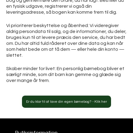
bog og gennemføre den ordre, du har lagt. Bestiller du
en fysisk udgave, registrerer vi også din
leveringsadresse, så bogen kan komme frem til dig.
Vi prioriterer beskyttelse og åbenhed: Vi videregiver
aldrig persondata til salg, og de informationer, du deler,
bruges kun til at levere præcis den service, du har bedt
om. Du har altid fuld råderet over dine data og kan når
som helst bede om at få dem — eller hele din konto —
slettet.
Skaber minder for livet: En personlig børnebog bliver et
særligt minde, som dit barn kan gemme og glæde sig
over mange år frem.
Er du klar til at lave din egen børnebog? - Klik her
Butiksinformation