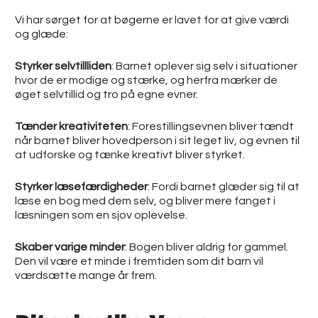
Vi har sørget for at bøgerne er lavet for at give værdi
og glæde:
Styrker selvtillliden
:
Barnet oplever sig selv i situationer
hvor de er modige og stærke, og herfra mærker de
øget selvtillid og tro på egne evner.
Tænder kreativiteten
: Forestillingsevnen bliver tændt
når barnet bliver hovedperson i sit leget liv, og evnen til
at udforske og tænke kreativt bliver styrket.
Styrker læsefærdigheder
:
Fordi barnet glæder sig til at
læse en bog med dem selv, og bliver mere fanget i
læsningen som en sjov oplevelse.
Skaber varige minder
:
Bogen bliver aldrig for gammel.
Den vil være et minde i fremtiden som dit barn vil
værdsætte mange år frem.