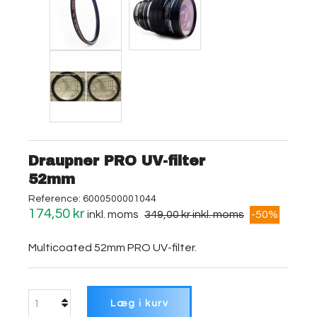
Draupner PRO UV-filter
52mm
Reference:
6000500001044
174,50 kr
inkl. moms
349,00 kr
inkl. moms
-50%
Multicoated 52mm PRO UV-filter.
Læg i kurv