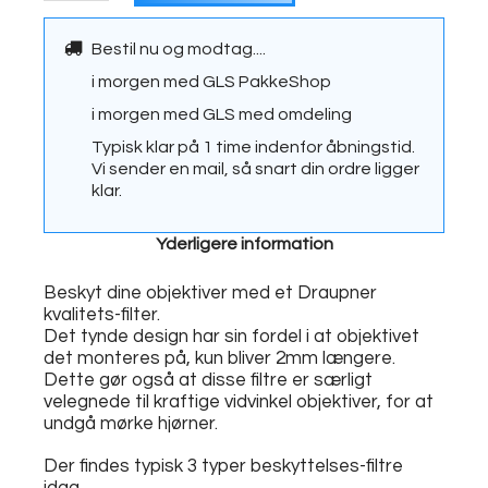
Bestil nu og modtag....
i morgen
med
GLS PakkeShop
i morgen
med
GLS med omdeling
Typisk klar på 1 time indenfor åbningstid.
Vi sender en mail, så snart din ordre ligger
klar.
Yderligere information
Beskyt dine objektiver med et Draupner
kvalitets-filter.
Det tynde design har sin fordel i at objektivet
det monteres på, kun bliver 2mm længere.
Dette gør også at disse filtre er særligt
velegnede til kraftige vidvinkel objektiver, for at
undgå mørke hjørner.
Der findes typisk 3 typer beskyttelses-filtre
idag.