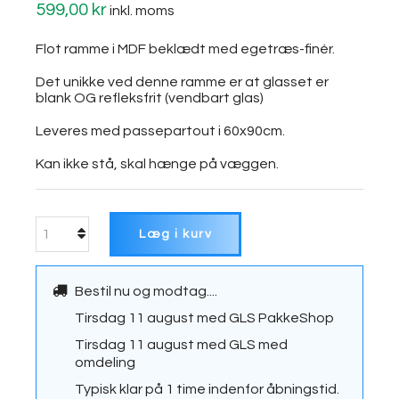
599,00 kr
inkl. moms
Flot ramme i MDF beklædt med egetræs-finér.
Det unikke ved denne ramme er at glasset er
blank OG refleksfrit (vendbart glas)
Leveres med passepartout i 60x90cm.
Kan ikke stå, skal hænge på væggen.
Læg i kurv
Bestil nu og modtag....
Tirsdag 11 august
med
GLS PakkeShop
Tirsdag 11 august
med
GLS med
omdeling
Typisk klar på 1 time indenfor åbningstid.