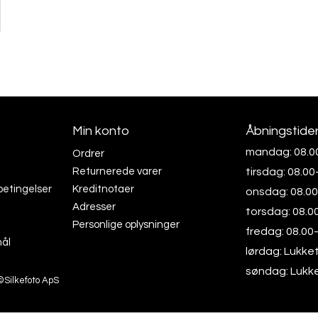
Min konto
Åbningstide
mandag: 08.0
Ordrer
Returnerede varer
tirsdag: 08.0
betingelser
Kreditnotaer
onsdag: 08.0
Adresser
torsdag: 08.0
Personlige oplysninger
fredag: 08.00
mål
lørdag: Lukke
søndag: Lukk
©Silkefoto ApS