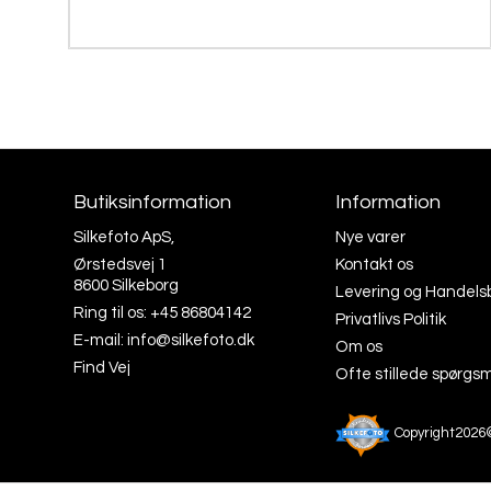
Butiksinformation
Information
Silkefoto ApS,
Nye varer
Ørstedsvej 1
Kontakt os
8600 Silkeborg
Levering og Handels
Ring til os:
+45 86804142
Privatlivs Politik
E-mail:
info@silkefoto.dk
Om os
Find Vej
Ofte stillede spørgs
Copyright2026