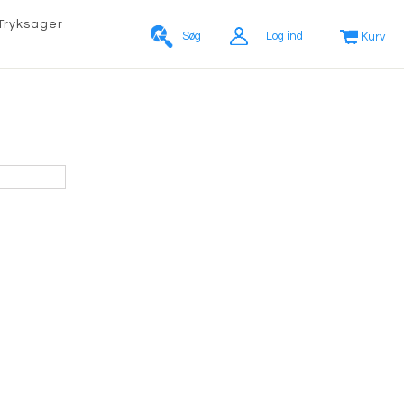
Tryksager
Søg
Log ind
Kurv